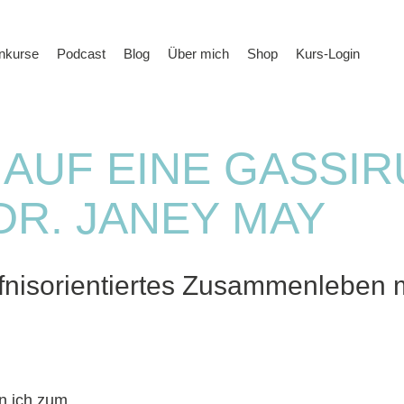
rnkurse
Podcast
Blog
Über mich
Shop
Kurs-Login
- AUF EINE GASSI
DR. JANEY MAY
rfnisorientiertes Zusammenleben 
n ich zum