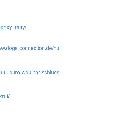
.janey_may/
ww.dogs-connection.de/null-
null-euro-webinar-schluss-
ruf/