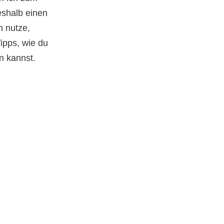
eshalb einen
n nutze,
pps, wie du
n kannst.