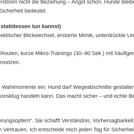
erstören nicht die Beziehung – Angst schon. Hunde blei
Sicherheit bedeutet.
stattdessen tun kannst)
tischer Blickwechsel, erstarrte Mimik, unterdrückte Um
Routen, kurze Mikro-Trainings (30–90 Sek.) mit häufiger
nsetzen.
ane Wahlmomente ein: Hund darf Wegeabschnitte gestalte
ationsklug handeln kann. Das macht sicher – und echte Be
erungsopfern“. Sie schafft Verständnis, Vorhersagbarkeit
Vertrauen. Ich entscheide mich jeden Tag für Sicherhei