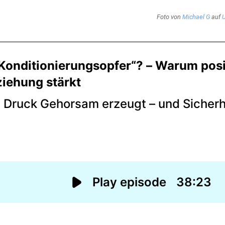
Foto von
Michael G
auf
U