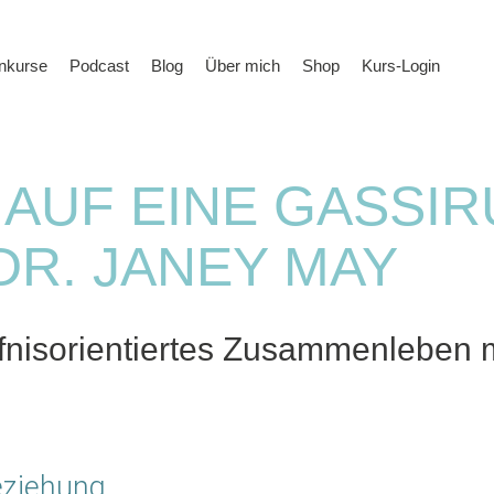
rnkurse
Podcast
Blog
Über mich
Shop
Kurs-Login
- AUF EINE GASSI
DR. JANEY MAY
rfnisorientiertes Zusammenleben 
eziehung