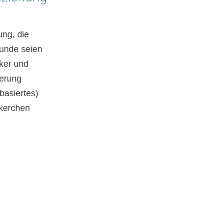
ung, die
Hunde seien
rker und
ierung
basiertes)
ckerchen