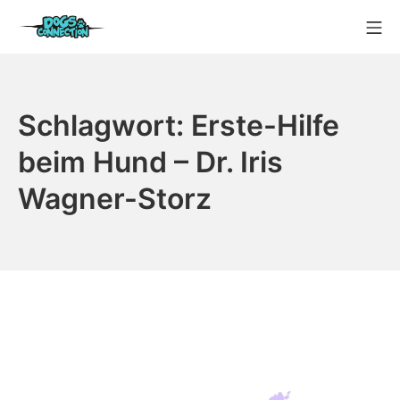
Inhalt
Zum
springen
Mo
Inhalt
Online Hundeschule Dogs 
springen
Schlagwort:
Erste-Hilfe
beim Hund – Dr. Iris
Wagner-Storz